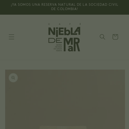
Ir
¡YA SOMOS UNA RESERVA NATURAL DE LA SOCIEDAD CIVIL
directamente
DE COLOMBIA!
al contenido
Carrito
Ir
directamente
a la
información
del producto