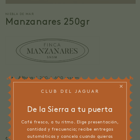
Abrir
elemento
NIEBLA DE MAR
multimedia
Manzanares 250gr
1
en
una
ventana
modal
Altura
: 1,200-1,600 msnm
✕
Tostión
: Media
CLUB DEL JAGUAR
Proceso
: Lavado
Cosecha
: Año presente
De la Sierra a tu puerta
Notas
: Cítrico, Miel, Vainilla
Café fresco, a tu ritmo. Elige presentación,
Variedad
: Caturra, Típica
cantidad y frecuencia; recibe entregas
automáticas y cancela cuando quieras
Precio
$30.000,00 COP